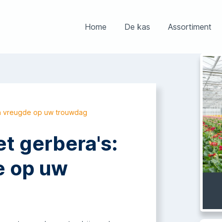
Home
De kas
Assortiment
en vreugde op uw trouwdag
t gerbera's:
e op uw