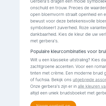
Gerbera's dragen een mooie symboliek.
onschuld en trouw. Precies de waarden 
open bloemvorm straalt openheid en eer
bewust voor deze betekenisvolle bloe
symboliseert zuiverheid. Roze variant
dankbaarheid. Kies de kleur die uw ver
met gerbera's.
Populaire kleurcombinaties voor brui
Wilt u een klassieke uitstraling? Kies 
zachtgroene accenten. Voor een roman
tinten met crème. Een moderne bruid ga
of fuchsia. Bekijk ons
uitgebreide asso
Onze gerbera's zijn er in
alle kleuren 
altijd een uniek bruidsboeket met gerbe
Neem contact op