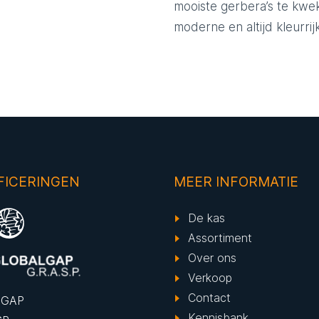
mooiste gerbera’s te kwe
moderne en altijd kleurrij
FICERINGEN
MEER INFORMATIE
De kas
Assortiment
Over ons
Verkoop
Contact
-GAP
Kennisbank