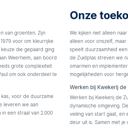
Onze toek
n van groenten. Zijn
We kijken niet alleen naa
1979 voor om kleurrijke
alleen voor onszelf, maa
 keuze die gepaard ging
speelt duurzaamheid een g
riaan Weerheim, aan boord
de Zuidplas streven we na
eeds grote complexiteit
omarmen en implementere
 Paul om ook onderdeel te
mogelijkheden voor herge
Werken bij Kwekerij de
 kas, voor de duurzame
Werken bij Kwekerij de Z
ie leveren we aan
dynamische omgeving. De 
 in een straal van 2.000
veiling van start gaat, en
deur uit is. Samen met je