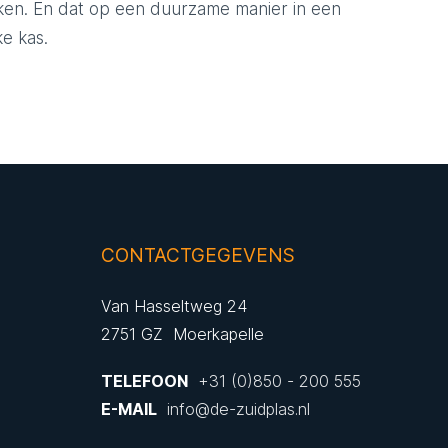
ken. En dat op een duurzame manier in een
ke kas.
CONTACTGEGEVENS
Van Hasseltweg 24
2751 GZ Moerkapelle
TELEFOON
+31 (0)850 - 200 555
E-MAIL
info@de-zuidplas.nl