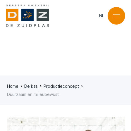
NL
NL
EN
Home
De kas
Productieconcept
Duurzaam en milieubewust